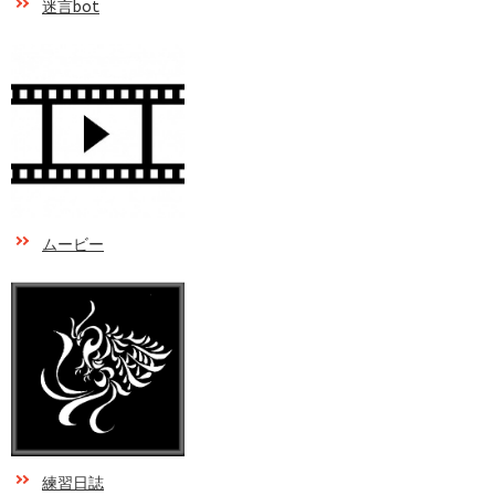
迷言bot
ムービー
練習日誌